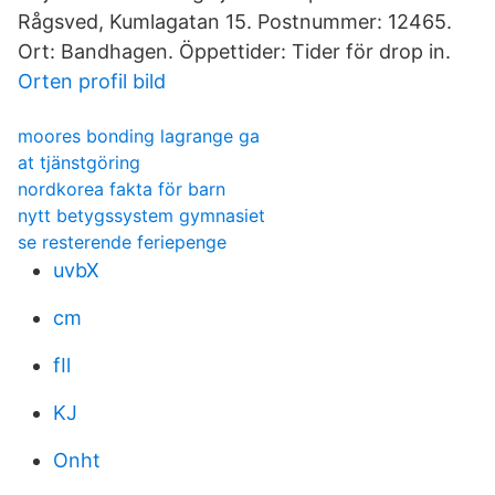
Rågsved, Kumlagatan 15. Postnummer: 12465.
Ort: Bandhagen. Öppettider: Tider för drop in.
Orten profil bild
moores bonding lagrange ga
at tjänstgöring
nordkorea fakta för barn
nytt betygssystem gymnasiet
se resterende feriepenge
uvbX
cm
fIl
KJ
Onht