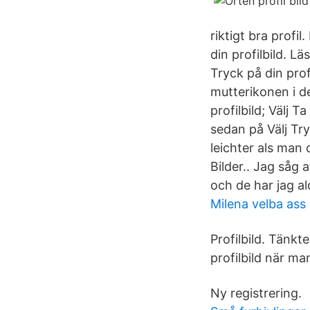
riktigt bra profi
din profilbild. Lä
Tryck på din prof
mutterikonen i d
profilbild; Välj T
sedan på Välj Tr
leichter als man
Bilder.. Jag såg 
och de har jag al
Milena velba ass
Profilbild. Tänkt
profilbild när m
Ny registrering.