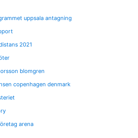
grammet uppsala antagning
pport
 distans 2021
öter
torsson blomgren
nsen copenhagen denmark
teriet
ory
öretag arena