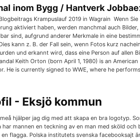
nal inom Bygg / Hantverk Jobbae
 Blogbeitrags Krampuslauf 2019 in Wagrain Wenn Sie 
rung aktiviert haben, werden manchmal auch Bilder,
bar sind, aufgrund anderer Merkmale in eine bestim
Dies kann z. B. der Fall sein, wenn Fotos kurz nache
en und erkannt wird, dass eine Person auf allen Bil
andal Keith Orton (born April 1, 1980) is an American
or. He is currently signed to WWE, where he perform
fil - Eksjö kommun
eå hjälper jag dig med att skapa en bra logotyp. Som
a har mannen en teckning av en man med sköld och b
 en flagga. Polska institutets svenska facebooksajt ä