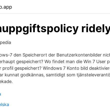
b.app
uppgiftspolicy ride
pedia
ows-7 den Speicherort der Benutzerkontenbilder nich
rhaupt gespeichert? Wo findet man die Win 7 User p
r profil gespeichert? Windows 7 Konto bild deaktivier
ar kunnat godkännas, samtidigt som tjänsteleverantör
nekade.
a
elska