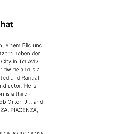
chat
n, einem Bild und
tzern neben der
ity in Tel Aviv
rldwide and is a
cted und Randal
nd actor. He is
 is a third-
ob Orton Jr., and
ENZA, PIACENZA,
tor del av av denna