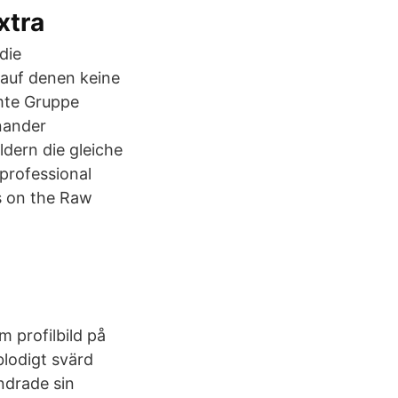
xtra
die
 auf denen keine
mte Gruppe
inander
dern die gleiche
 professional
s on the Raw
 profilbild på
lodigt svärd
ndrade sin