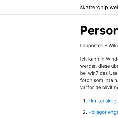
skatterohip.we
Person
Lapporten – Wiki
Ich kann in Wind
werden diese übe
bei win7 das Use
foton som inte h
varför de blivit 
Hm karlskog
Kollegor eng