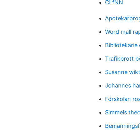
CLfNN
Apotekarpro
Word mall ra
Bibliotekarie
Trafikbrott b
Susanne wik
Johannes ha
Förskolan ros
Simmels the
Bemanningsf