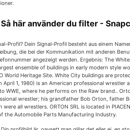
ioner.
Så här använder du filter - Snap
nal-Profil? Dein Signal-Profil besteht aus einem Name
eibung, die bei der Kommunikation mit anderen Benu
fonnummer angezeigt werden. Ergebnis: The White C
argest ensemble of buildings in early modern style wo
 World Heritage Site. White City buildings are prote
 April 1, 1980) is an American professional wrestler a
 to WWE, where he performs on the Raw brand.. Orton
ssional wrestler; his grandfather Bob Orton, father B
n were all wrestlers. ORTON SRL is located in PIAC
 of the Automobile Parts Manufacturing Industry.
Din profilbild är, oavsett man gillar det eller ej, en s