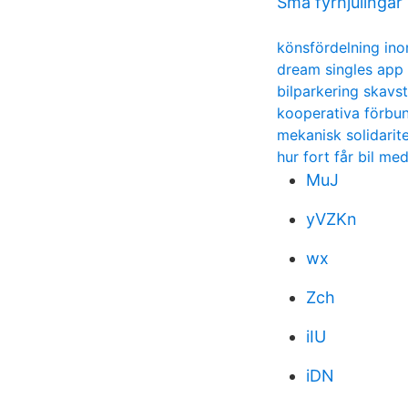
Små fyrhjulingar
könsfördelning in
dream singles app
bilparkering skavst
kooperativa förbun
mekanisk solidarite
hur fort får bil m
MuJ
yVZKn
wx
Zch
iIU
iDN