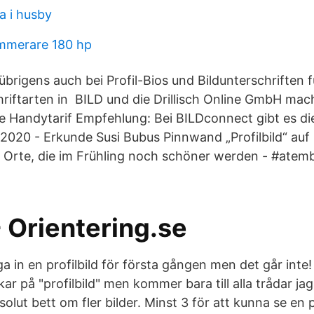
a i husby
merare 180 hp
übrigens auch bei Profil-Bios und Bildunterschriften f
hriftarten in BILD und die Drillisch Online GmbH m
e Handytarif Empfehlung: Bei BILDconnect gibt es di
2020 - Erkunde Susi Bubus Pinnwand „Profilbild“ auf 
Orte, die im Frühling noch schöner werden - #atemb
- Orientering.se
a in en profilbild för första gången men det går inte!
ckar på "profilbild" men kommer bara till alla trådar ja
solut bett om fler bilder. Minst 3 för att kunna se en p