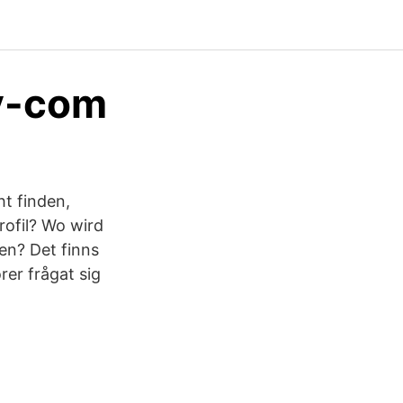
ly-com
t finden,
rofil? Wo wird
en? Det finns
er frågat sig