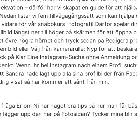
ekvation – därför har vi skapat en guide för att hjäl
l. Nedan listar vi fem tillvägagångssätt som kan hjälpa 
s vidare för vår snabbkurs i fotografi! Därför spelar din 
ilbild längst ner till höger på skärmen för att öppna p
et övre högra hörnet och tryck sedan på Redigera prof
a en bild eller Välj från kamerarulle; Nyp för att beskä
yck på Klar Eine Instagram-Suche ohne Anmeldung od
 denkt. Wenn ihr bei Instagram nach einem Profil suc
att Sandra hade lagt upp alla sina profilbilder från Fac
drig visat så här kommer ett sånt från min.
e fråga Er om Ni har något bra tips på hur man får bäs
an lägger upp den här på Fotosidan? Tycker mina blir 