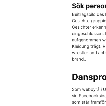
Sök perso
Beitragsbild des
Gesichtergruppie
Gesichter erkenn
eingeschlossen. 
aufgenommen wurd
Kleidung trägt. R
wrestler and act
brand..
Danspro
Som webbyrå i Um
sin Facebooksid
som står framför