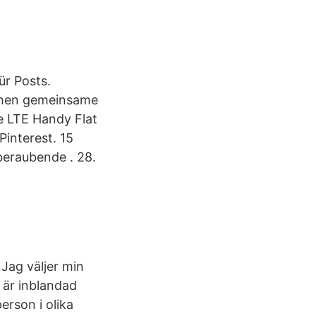
ür Posts.
achen gemeinsame
e LTE Handy Flat
Pinterest. 15
eraubende . 28.
 Jag väljer min
g är inblandad
erson i olika