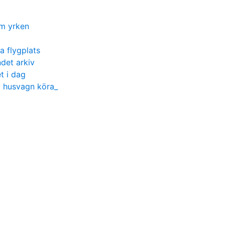
om yrken
a flygplats
det arkiv
t i dag
ed husvagn köra_