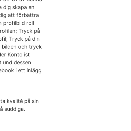
pa dig skapa en
dig att förbättra
profilbild roll
rofilen; Tryck på
il; Tryck på din
ra bilden och tryck
er Konto ist
ht und dessen
ebook i ett inlägg
ta kvalité på sin
så suddiga.