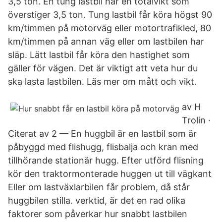
3,5 ton. En tung lastbil har en totalvikt som
överstiger 3,5 ton. Tung lastbil får köra högst 90
km/timmen på motorväg eller motortrafikled, 80
km/timmen på annan väg eller om lastbilen har
släp. Lätt lastbil får köra den hastighet som
gäller för vägen. Det är viktigt att veta hur du
ska lasta lastbilen. Läs mer om mått och vikt.
av H
Trolin ·
Citerat av 2 — En huggbil är en lastbil som är
påbyggd med flishugg, flisbalja och kran med
tillhörande stationär hugg. Efter utförd flisning
kör den traktormonterade huggen ut till vägkant
Eller om lastväxlarbilen får problem, då står
huggbilen stilla. verktid, är det en rad olika
faktorer som påverkar hur snabbt lastbilen