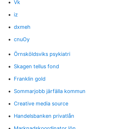
Vk
iz
dxmeh
cnuOy
Örnsköldsviks psykiatri
Skagen tellus fond
Franklin gold
Sommarjobb järfälla kommun
Creative media source
Handelsbanken privatlån
Marknadskoordinator lön