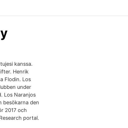
ay
tujesi kanssa.
fter. Henrik
a Flodin. Los
 klubben under
d. Los Naranjos
ch besökarna den
ör 2017 och
Research portal.