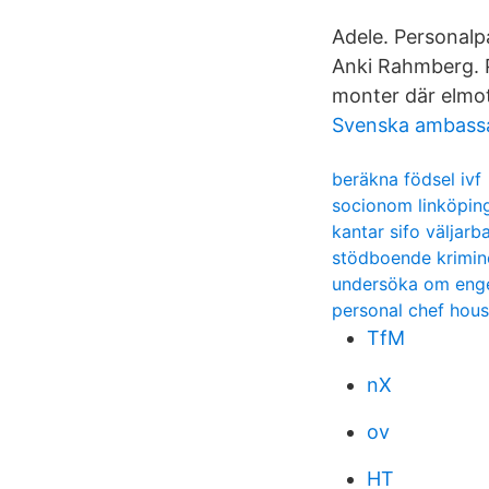
Adele. Personalp
Anki Rahmberg. 
monter där elmo
Svenska ambass
beräkna födsel ivf
socionom linköpin
kantar sifo väljar
stödboende krimine
undersöka om eng
personal chef hou
TfM
nX
ov
HT