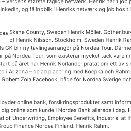
n – verdens største faglige netværk. Henrik har 1 job p
LinkedIn, og få indblik i Henriks netværk og job hos t
Skane County, Sweden Henrik Möller. Gothenbu
of Henrik Nilsson. Stockholm, Sweden Henrik Ra
 GK blir ny tävlingsarrangör på Nordea Tour. Därme
lar på Nordea Tour, som existerar mycket tack vare 
start på året har Henrik Norlander pratat om ett av si
ed i Arizona – delad placering med Koepka och Rahm
Robert Zola Facebook, både för Nordea Sverige och
lbyder online bank, forsikringsprodukter samt informa
t dig online som kunde i Nordea Bank allerede i dag.
 of Underwriting, Employee Benefits, Industrial at If
Group Finance Nordea Finland. Henrik Rahm.