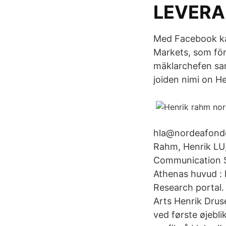
LEVER
Med Facebook kan
Markets, som fö
mäklarchefen sam
joiden nimi on H
hla@nordeafonden
Rahm, Henrik LU;
Communication Sc
Athenas huvud : 
Research portal.
Arts Henrik Druse
ved første øjebli