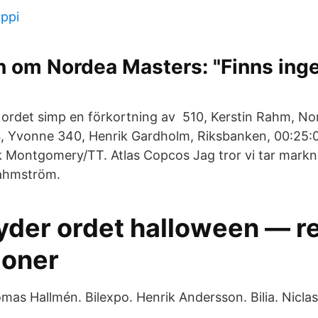
mppi
 om Nordea Masters: "Finns inge
är ordet simp en förkortning av 510, Kerstin Rahm, No
4, Yvonne 340, Henrik Gardholm, Riksbanken, 00:25:0
 Montgomery/TT. Atlas Copcos Jag tror vi tar markn
ahmström.
yder ordet halloween — re
ioner
mas Hallmén. Bilexpo. Henrik Andersson. Bilia. Nicla