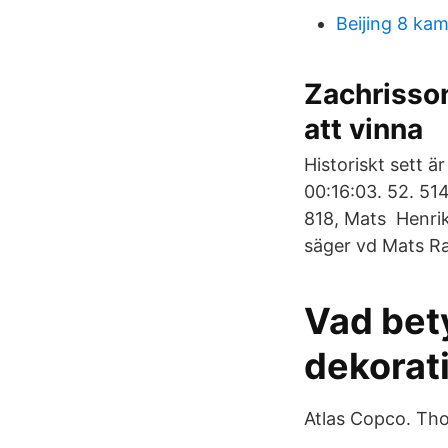
Beijing 8 ka
Zachrisson
att vinna
Historiskt sett 
00:16:03. 52. 51
818, Mats Henrik
säger vd Mats R
Vad bet
dekorat
Atlas Copco. Tho