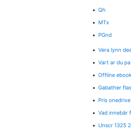
Qh
MTx
PGnd
Vera lynn de
Vart ar du pa
Offline ebook
Gabather fla
Pris onedrive
Vad innebär fr
Unscr 1325 2