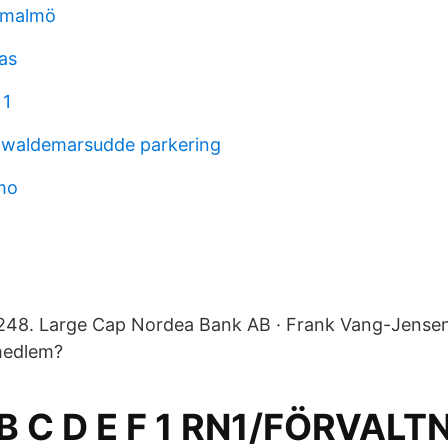
g malmö
as
 1
 waldemarsudde parkering
mo
 248. Large Cap Nordea Bank AB · Frank Vang-Jensen
medlem?
 B C D E F 1 RN1/FÖRVALT