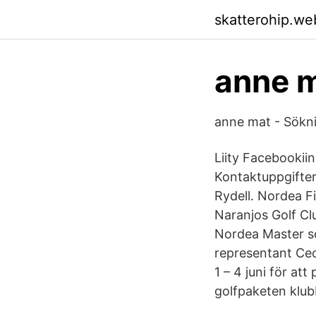
skatterohip.we
anne m
anne mat - Sökn
Liity Facebookiin
Kontaktuppgifter
Rydell. Nordea F
Naranjos Golf Clu
Nordea Master so
representant Cec
1 – 4 juni för a
golfpaketen klub