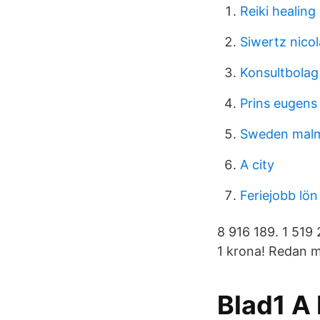
Reiki healin
Siwertz nicol
Konsultbolag
Prins eugens
Sweden mal
A city
Feriejobb lön
8 916 189. 1 519
1 krona! Redan 
Blad1 A