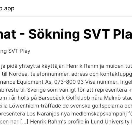
b.app
at - Sökning SVT Pl
ing SVT Play
 ja pidä yhteyttä käyttäjän Henrik Rahm ja muiden tut
 till Nordea, telefonnummer, adress och kontaktuppgi
inance Equipment As, 073-800 93 Visa nummer. Ingel
b reste till Sverige som vanligt för att representera
m i år hölls på Barsebäck Golfklubb nära Malmö sta
ilia Löwenhielm träffade de svenska golfspelarna o
tt presentera Los Naranjos nya medlemskapskampanj f
ben har […] Henrik Rahm's profile in Lund University 