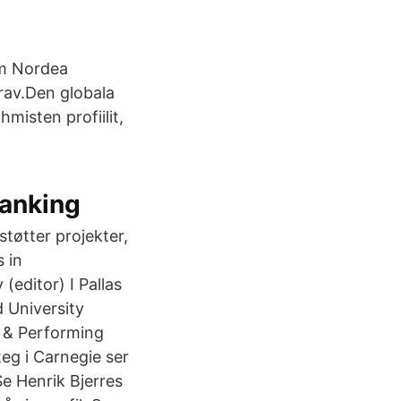
om Nordea
rav.Den globala
misten profiilit,
Ranking
tøtter projekter,
 in
editor) I Pallas
 University
e & Performing
teg i Carnegie ser
Se Henrik Bjerres