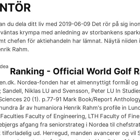
ANTÖR
 du dela ditt liv med 2019-06-09 Det rör på sig in
rväntas krympa med anledning av storbankens spark
t chefen för aktiehandeln har lämnat. Näytä niiden ih
enrik Rahm.
Ranking - Official World Golf 
.dk. Nordea-fonden har et almennyttigt formål og s
 Sandell, Niklas LU and Svensson, Peter LU In Studies
iences 20 (1). p.77-91 Mark Book/Report Anthology (
hundra år av humaniora Henrik Rahm's profile in Lund
 Faculties Faculty of Engineering, LTH Faculty of Fin
bjergs afgang fra seniorstrateg i Nordea til chefstra
k tilforladelig ud. Herregud, manden avancerer og vil 