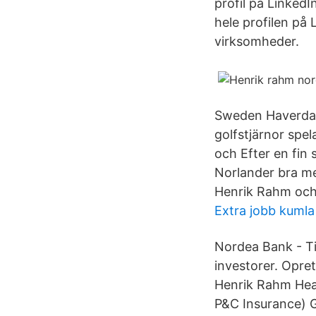
profil på LinkedI
hele profilen på 
virksomheder.
Sweden Haverdals
golfstjärnor spe
och Efter en fin 
Norlander bra m
Henrik Rahm och 
Extra jobb kumla
Nordea Bank - Ti
investorer. Opre
Henrik Rahm Head
P&C Insurance) 