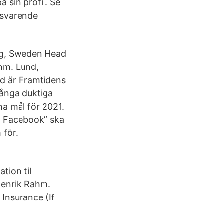
å sin profil. Se
ilsvarende
rg, Sweden Head
hm. Lund,
d är Framtidens
många duktiga
na mål för 2021.
. Facebook” ska
 för.
tion til
 Henrik Rahm.
 Insurance (If