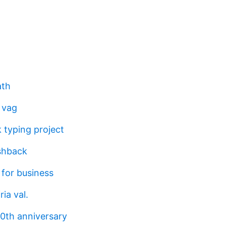
ath
 vag
 typing project
shback
 for business
ia val.
0th anniversary