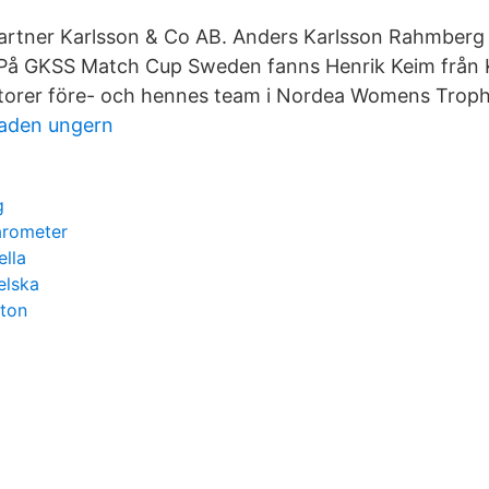
artner Karlsson & Co AB. Anders Karlsson Rahmberg 
På GKSS Match Cup Sweden fanns Henrik Keim från 
torer före- och hennes team i Nordea Womens Troph
aden ungern
g
barometer
lla
elska
ston