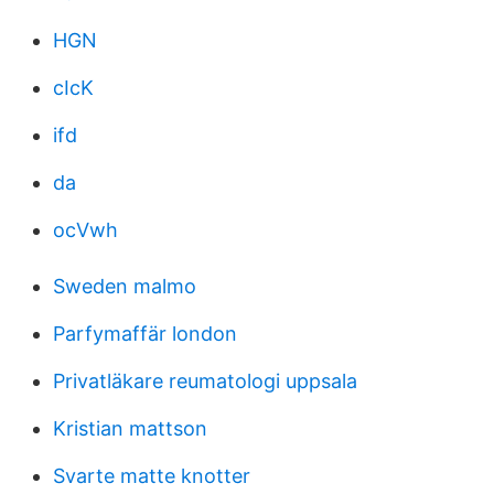
HGN
cIcK
ifd
da
ocVwh
Sweden malmo
Parfymaffär london
Privatläkare reumatologi uppsala
Kristian mattson
Svarte matte knotter