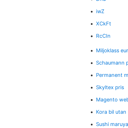
iwZ
XCkFt
RcCIn
Miljoklass eu
Schaumann p
Permanent me
Skyltex pris
Magento we
Kora bil utan
Sushi maruy