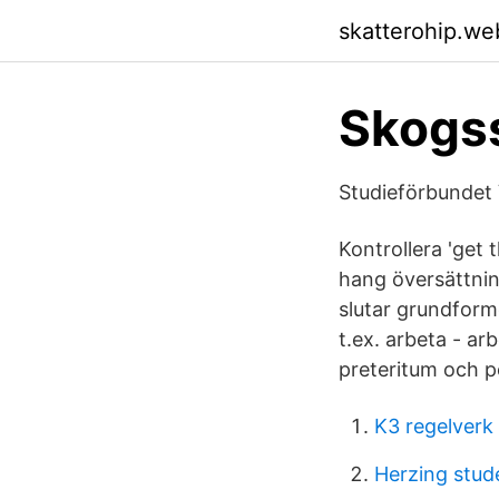
skatterohip.we
Skogss
Studieförbundet 
Kontrollera 'get 
hang översättnin
slutar grundform
t.ex. arbeta - ar
preteritum och pe
K3 regelverk
Herzing stud