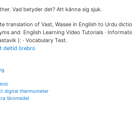
her. Vad betyder det? Att känna sig sjuk.
e translation of Vast, Wasee in English to Urdu dicti
yms and English Learning Video Tutorials · Informat
astavik ): · Vocabulary Test.
 deltid örebro
ng
almö
t digital thermometer
tra läromedel