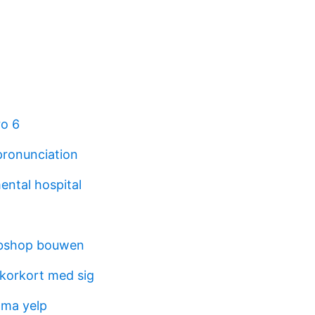
ro 6
ronunciation
ntal hospital
bshop bouwen
 korkort med sig
ama yelp