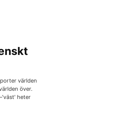
venskt
sporter världen
världen över.
–'väst' heter