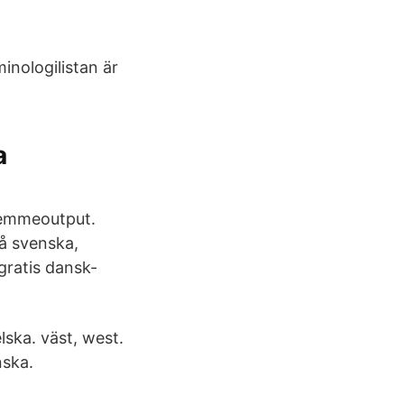
inologilistan är
a
temmeoutput.
på svenska,
gratis dansk-
ska. väst, west.
nska.