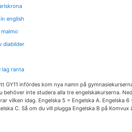
arlskrona
in english
 malmo
 diabilder
 lag ranta
tt GY11 infördes kom nya namn på gymnasiekurserna
 behöver inte studera alla tre engelskakurserna. Ned
ar vilken idag. Engelska 5 = Engelska A. Engelska 6 
elska C. Så om du vill plugga Engelska B på Komvux är