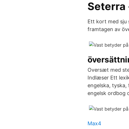
Seterra 
Ett kort med sju 
framtagen av öve
översättni
Oversæt med ste
Indlæser Ett lex
engelska, tyska,
engelsk ordbog 
Max4