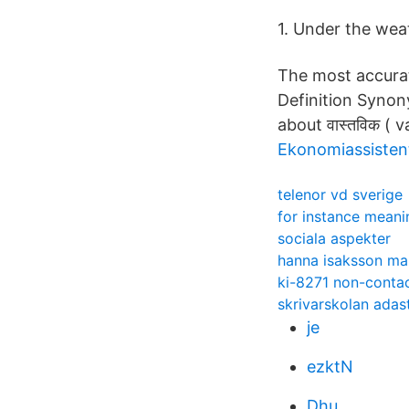
1. Under the weat
The most accurat
Definition Synon
about वास्तविक ( v
Ekonomiassistent
telenor vd sverige
for instance meani
sociala aspekter
hanna isaksson m
ki-8271 non-contac
skrivarskolan adas
je
ezktN
Dhu