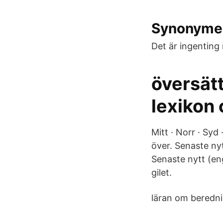
Synonymer 
Det är ingenting 
översätt
lexikon
Mitt · Norr · Sy
över. Senaste ny
Senaste nytt (eng
gilet.
läran om beredni