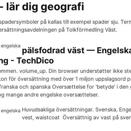
- lär dig geografi
spadersymboler på kallas till exempel spader sju. Term
rsättningsavdelningen på Tolkförmedling Väst.
pälsfodrad väst — Engelsk
ng - TechDico
mmen. volume_up. Din browser understøtter ikke s
ikon för översättning med över 1 miljon uppslagsord 
 franska och spanska Oversættelse for 'betyde' i den 
og mange andre engelske oversættelser.
Huvudsakliga översättningar. Svenska, Engel
vest, waistcoat Översättnig av vast på sve