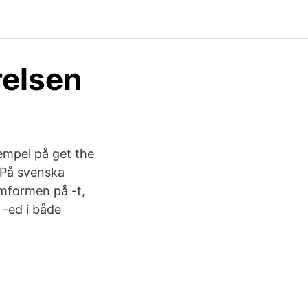
relsen
xempel på get the
 På svenska
umformen på -t,
 -ed i både