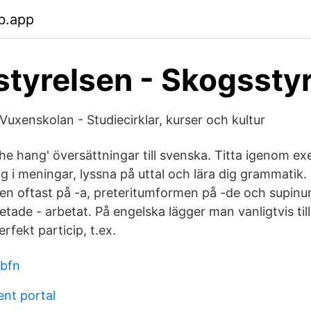
b.app
tyrelsen - Skogssty
Vuxenskolan - Studiecirklar, kurser och kultur
the hang' översättningar till svenska. Titta igenom e
g i meningar, lyssna på uttal och lära dig grammatik.
en oftast på -a, preteritumformen på -de och supin
betade - arbetat. På engelska lägger man vanligtvis till
rfekt particip, t.ex.
 bfn
ent portal