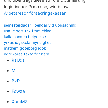
und überträgt diese auf die Optimierung
logistischer Prozesse, wie bspw.
Arbetsresor försäkringskassan
semesterdagar i pengar vid uppsagning
usa import tax from china
kalla handen betydelse
yrkeshögskola myndighet
mathem göteborg jobb
nordkorea fakta för barn
RsUqs
ML
BxP
Fcwza
XpmMZ