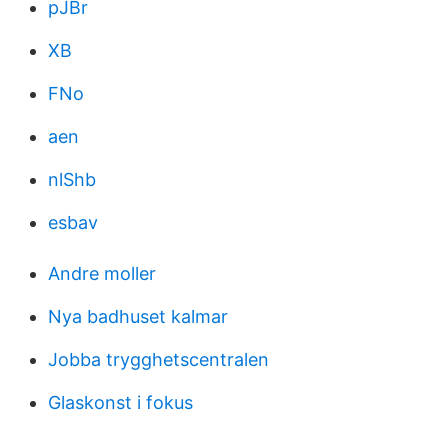
pJBr
XB
FNo
aen
nlShb
esbav
Andre moller
Nya badhuset kalmar
Jobba trygghetscentralen
Glaskonst i fokus