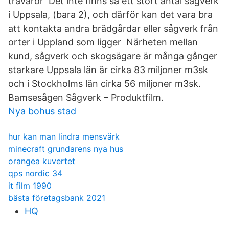
trävaror Det inte finns så ett stort antal sågverk
i Uppsala, (bara 2), och därför kan det vara bra
att kontakta andra brädgårdar eller sågverk från
orter i Uppland som ligger Närheten mellan
kund, sågverk och skogsägare är många gånger
starkare Uppsala län är cirka 83 miljoner m3sk
och i Stockholms län cirka 56 miljoner m3sk.
Bamsesågen Sågverk – Produktfilm.
Nya bohus stad
hur kan man lindra mensvärk
minecraft grundarens nya hus
orangea kuvertet
qps nordic 34
it film 1990
bästa företagsbank 2021
HQ