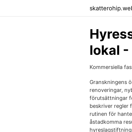
skatterohip.we
Hyress
lokal 
Kommersiella fas
Granskningens öv
renoveringar, ny
förutsättningar f
beskriver regler 
rutinen för hant
åstadkomma resur
hyreslagstiftning