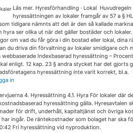
Läs mer. Hyresförhandling · Lokal Huvudregeln 
hyressättningen av lokaler framgår av 57 a § HL
som tidigare nämnts att det är den så kallade mark
hyra ser olika ut när det gäller bostäder och lokaler. 
gor om vad du får göra i din bostad eller lokal, dina r
an du driva din förvaltning av lokaler smidigare och 
a webbaserade Indexbaserad hyressättning – Procent
al enligt. 12 kap. 23 § andra stycket har det gjorts g
sföretagens hyressättning inte varit korrekt, bl.​a.
gga in
ervjuerna 4. Hyressättning 4.1. Hyra För lokaler där de
ostnadsbaserad hyressättning gälla. Hyresavtalen s
ader för drift, underhåll, kapitaltjänst och övriga k
 har ingår. De räntekostnader som bolaget har ska fö
20:42 Fri hyressättning vid nyproduktion.