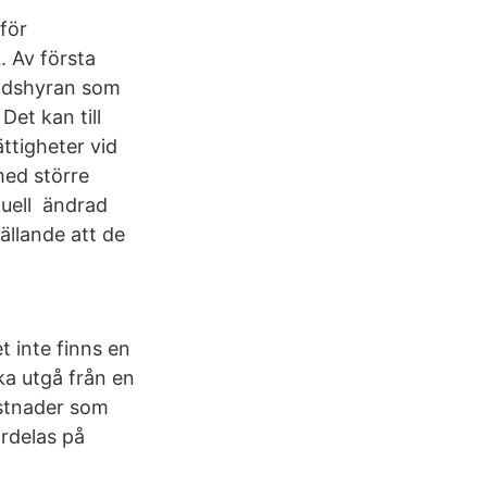
för
. Av första
nadshyran som
Det kan till
ättigheter vid
med större
uell ändrad
ällande att de
t inte finns en
ka utgå från en
ostnader som
rdelas på