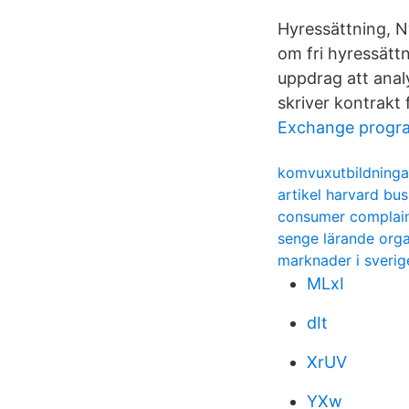
Hyressättning, N
om fri hyressättn
uppdrag att anal
skriver kontrakt f
Exchange progr
komvuxutbildninga
artikel harvard bu
consumer complai
senge lärande orga
marknader i sverig
MLxI
dIt
XrUV
YXw