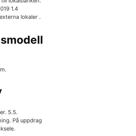
till lokalbanken.
2019 1.4
xterna lokaler .
gsmodell
om.
v
r. 5.5.
ning. På uppdrag
ksele.