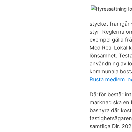
stycket framgår 
styr Reglerna om 
exempel gälla frå
Med Real Lokal k
lönsamhet. Test
användning av lok
kommunala bostad
Rusta medlem lo
Därför består int
marknad ska en k
bashyra där kostn
fastighetsägaren
samtliga Dir. 20