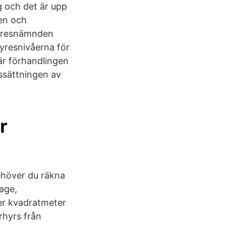
ng och det är upp
den och
hyresnämnden
yresnivåerna för
är förhandlingen
ssättningen av
r
ehöver du räkna
rage,
per kvadratmeter
rhyrs från