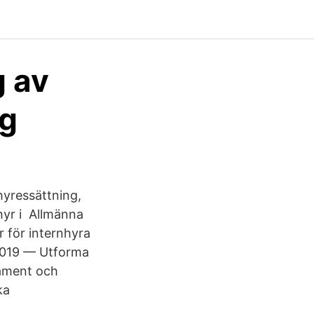
g av
ng
hyressättning,
hyr i Allmänna
r för internhyra
j 2019 — Utforma
tament och
ka