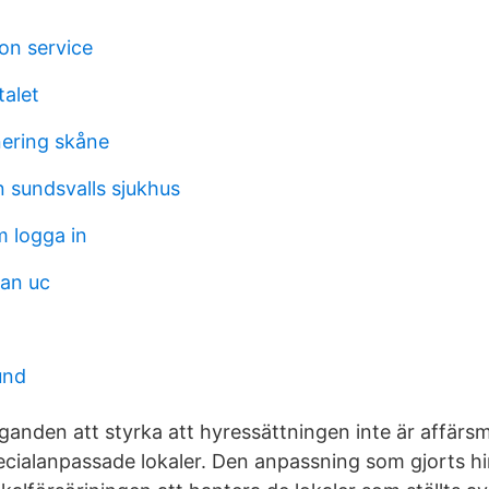
on service
talet
nering skåne
n sundsvalls sjukhus
 logga in
an uc
und
laganden att styrka att hyressättningen inte är affärs
ecialanpassade lokaler. Den anpassning som gjorts h