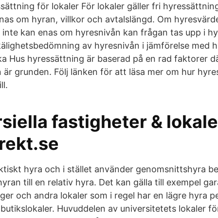
ättning för lokaler För lokaler gäller fri hyressättni
t enas om hyran, villkor och avtalslängd. Om hyresvär
 inte kan enas om hyresnivån kan frågan tas upp i 
älighetsbedömning av hyresnivån i jämförelse med h
 Hus hyressättning är baserad på en rad faktorer d
är grunden. Följ länken för att läsa mer om hur hyre
ll.
ella fastigheter & lokale
rekt.se
ktiskt hyra och i stället använder genomsnittshyra b
an till en relativ hyra. Det kan gälla till exempel ga
ager och andra lokaler som i regel har en lägre hyra 
 butikslokaler. Huvuddelen av universitetets lokaler fö