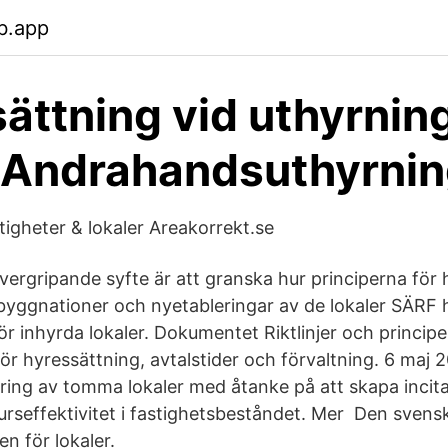
b.app
ättning vid uthyrnin
- Andrahandsuthyrni
tigheter & lokaler Areakorrekt.se
ergripande syfte är att granska hur principerna för 
byggnationer och nyetableringar av de lokaler SÄRF 
ör inhyrda lokaler. Dokumentet Riktlinjer och principe
för hyressättning, avtalstider och förvaltning. 6 ma
ering av tomma lokaler med åtanke på att skapa inci
seffektivitet i fastighetsbeståndet. Mer Den svens
en för lokaler.