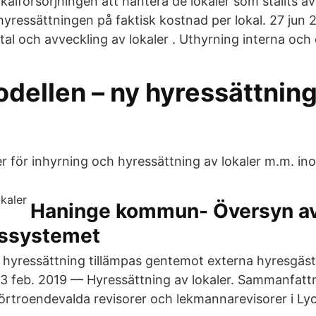
okalförsörjningen att hantera de lokaler som ställts av 
hyressättningen på faktisk kostnad per lokal. 27 jun 
l och avveckling av lokaler . Uthyrning interna och e
dellen – ny hyressättnin
er för inhyrning och hyressättning av lokaler m.m. in
Haninge kommun- Översyn a
essystemet
yressättning tillämpas gentemot externa hyresgäste
3 feb. 2019 — Hyressättning av lokaler. Sammanfatt
troendevalda revisorer och lekmannarevisorer i Lyc