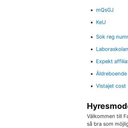
mQsGJ
KeU
Sok reg num
Laboraskola
Expekt affilia
Äldreboende 
Vistajet cost
Hyresmodel
Välkommen till F
så bra som möjlig