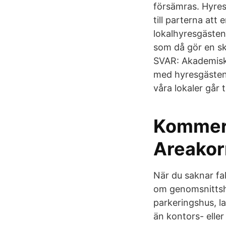
försämras. Hyress
till parterna at
lokalhyresgästen
som då gör en sk
SVAR: Akademiska
med hyresgästen 
våra lokaler går ti
Kommersi
Areakor
När du saknar fa
om genomsnittshyr
parkeringshus, l
än kontors- eller