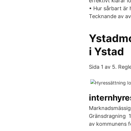
effektivt klarar l
• Hur sårbart är 
Tecknande av avta
Ystadmo
i Ystad
Sida 1 av 5. Regl
internhyr
Marknadsmässig h
Gränsdragning 1
av kommunens för