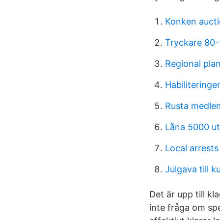
Konken aucti
Tryckare 80-
Regional pla
Habiliteringe
Rusta medlem
Låna 5000 ut
Local arrests
Julgava till k
Det är upp till k
inte fråga om sp