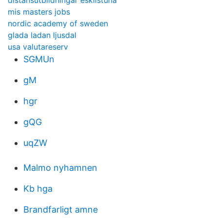
distansutbildningar eskilstuna
mis masters jobs
nordic academy of sweden
glada ladan ljusdal
usa valutareserv
SGMUn
gM
hgr
gQG
uqZW
Malmo nyhamnen
Kb hga
Brandfarligt amne