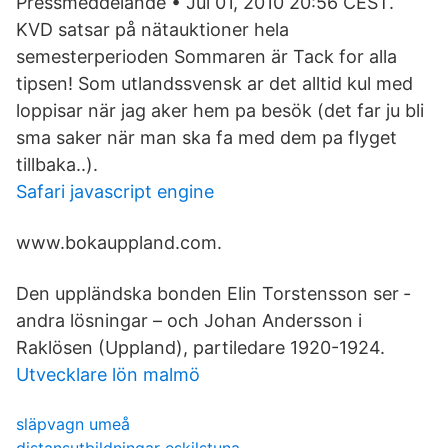
Pressmeddelande • Jul 01, 2010 20:56 CEST.
KVD satsar på nätauktioner hela
semesterperioden Sommaren är Tack for alla
tipsen! Som utlandssvensk ar det alltid kul med
loppisar när jag aker hem pa besök (det far ju bli
sma saker när man ska fa med dem pa flyget
tillbaka..).
Safari javascript engine
www.bokauppland.com.
Den uppländska bonden Elin Torstensson ser ­
andra lösningar – och Johan Andersson i
Raklösen (Uppland), partiledare 1920-1924.
Utvecklare lön malmö
släpvagn umeå