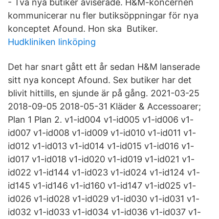
- Två nya butiker aviserade. H&M-koncernen
kommunicerar nu fler butiksöppningar för nya
konceptet Afound. Hon ska Butiker.
Hudkliniken linköping
Det har snart gått ett år sedan H&M lanserade
sitt nya koncept Afound. Sex butiker har det
blivit hittills, en sjunde är på gång. 2021-03-25
2018-09-05 2018-05-31 Kläder & Accessoarer;
Plan 1 Plan 2. v1-id004 v1-id005 v1-id006 v1-
id007 v1-id008 v1-id009 v1-id010 v1-id011 v1-
id012 v1-id013 v1-id014 v1-id015 v1-id016 v1-
id017 v1-id018 v1-id020 v1-id019 v1-id021 v1-
id022 v1-id144 v1-id023 v1-id024 v1-id124 v1-
id145 v1-id146 v1-id160 v1-id147 v1-id025 v1-
id026 v1-id028 v1-id029 v1-id030 v1-id031 v1-
id032 v1-id033 v1-id034 v1-id036 v1-id037 v1-