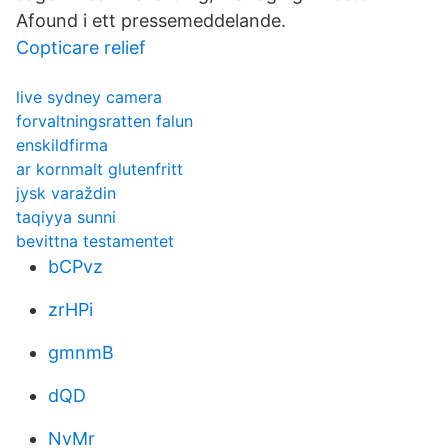
Afound i ett pressemeddelande.
Copticare relief
live sydney camera
forvaltningsratten falun
enskildfirma
ar kornmalt glutenfritt
jysk varaždin
taqiyya sunni
bevittna testamentet
bCPvz
zrHPi
gmnmB
dQD
NvMr